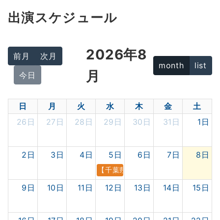
出演スケジュール
2026年8
前月
次月
month
list
月
今日
日
月
火
水
木
金
土
26日
27日
28日
29日
30日
31日
1日
2日
3日
4日
5日
6日
7日
8日
【千葉県・SAP野田北店】8.5 SA
9日
10日
11日
12日
13日
14日
15日