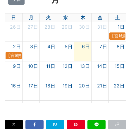
日
月
火
水
木
金
土
26日
27日
28日
29日
30日
31日
1日
【宮城県・
2日
3日
4日
5日
6日
7日
8日
【宮城県・アムズガーデン利府店】8.2 アムズガーデン利府 
9日
10日
11日
12日
13日
14日
15日
16日
17日
18日
19日
20日
21日
22日
23日
24日
25日
26日
27日
28日
29日
30日
31日
1日
2日
3日
4日
5日