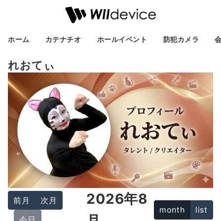
ホーム
カテナチオ
ホールイベント
防犯カメラ
れおてぃ
2026年8
前月
次月
month
list
月
今日