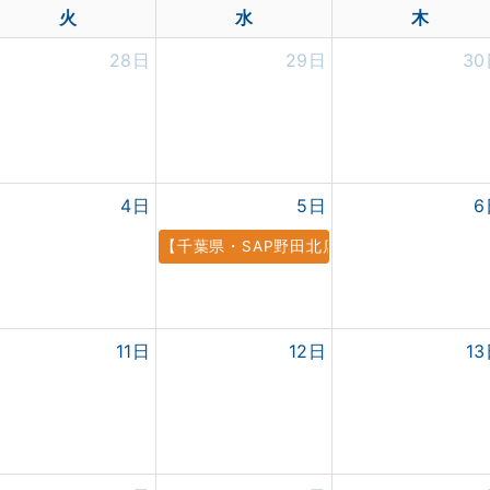
火
水
木
28日
29日
3
4日
5日
6
【千葉県・SAP野田北店】8.5 SAP野田北
11日
12日
1