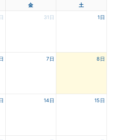
金
土
0日
31日
1日
日
7日
8日
 シーナ。収録
3日
14日
15日